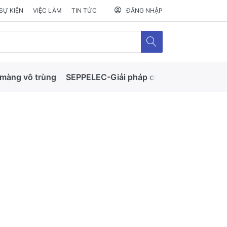
SỰ KIỆN
VIỆC LÀM
TIN TỨC
ĐĂNG NHẬP
màng vô trùng
SEPPELEC-Giải pháp chế biến
GECITEC